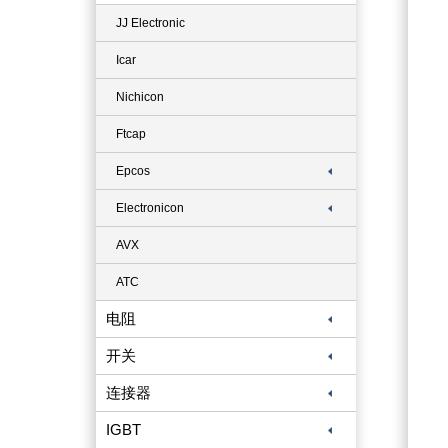
JJ Electronic
Icar
Nichicon
Ftcap
Epcos
Electronicon
AVX
ATC
电阻
开关
连接器
IGBT